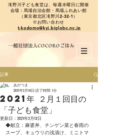
​滝野川子ども食堂は、毎週水曜日に開催
会場：馬場自治会館・馬場ふれあい館
（東京都北区滝野川2-32-1）
※お問い合わせ
t-kodomo@kyj.biglobe.ne.jp
​一般社団法人COCOROごはん
記事
あがつま
2021年2月10日
読了時間: 1分
2021年 ２月１回目の
「子ども食堂」
更新日：
2021年2月12日
◆献立：麻婆丼、チンゲン菜と春雨の
スープ、キュウリの浅漬け、ミニトマ