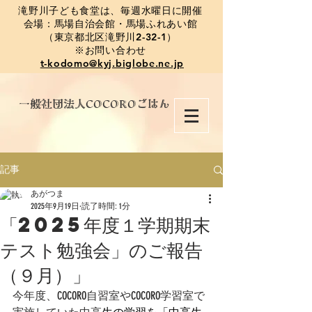
​滝野川子ども食堂は、毎週水曜日に開催
会場：馬場自治会館・馬場ふれあい館
（東京都北区滝野川2-32-1）
※お問い合わせ
t-kodomo@kyj.biglobe.ne.jp
​一般社団法人COCOROごはん
記事
あがつま
2025年9月19日
読了時間: 1分
「2025年度１学期期末
テスト勉強会」のご報告
（９月）」
今年度、COCORO自習室やCOCORO学習室で