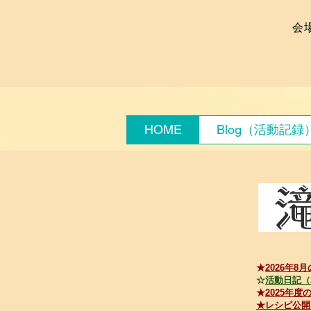
会
HOME
Blog（活動記録
滝
​★
2026年8
月
​☆
活動日記（2
★
2025年度
★
レシピ公開