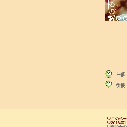
主催
後援
※このペー
※2016
※自治会の