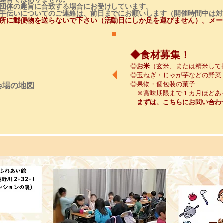
団体の趣旨に合致する
場合にお受けしています。
手伝いについてのご連絡は、
前日までにお願いします（開催時間中は対
所に郵便物を送らないで下さい（活動日に
しか足を運びません）。
メー
◆食材募集！
◎
​お米
（
玄米、または精米して
◎玉ねぎ・じゃが芋などの野菜​​
◎果物・個包装の菓子
​会場の地図
※賞味期限まで１カ月ほどあ
まずは、
こちら
にお問い合わ