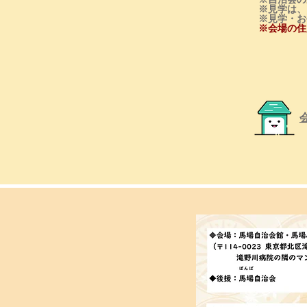
※見学は、
※見学・
お
※会場の住