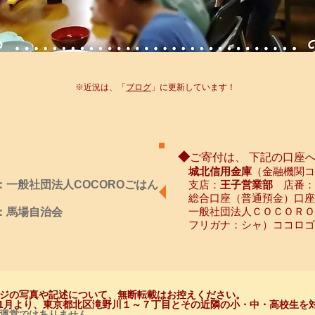
※​近況は、「
ブログ
」に更新しています！
◆
ご寄付は、​ 下記の口座
城北信用金庫
（金融機関コ
：一般社団法人COCOROごはん
支店：
王子営業部
店番：
総合口座（普通預金）口座
一般社団法人ＣＯＣＯＲ
：馬場自治会
フリガナ：シャ）ココロゴ
ジの写真や記述について、無断転載はお控えください。
年11月より、東京都北区滝野川１～７丁目とその近隣の小・中・高校生
を
運営ではありません。