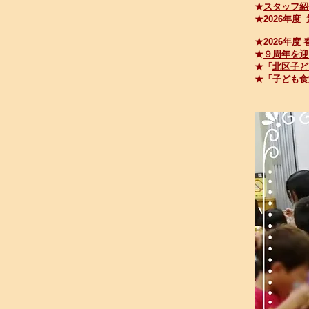
★
スタッフ紹
★
2026年度
★2026年度
★
９周年を迎え
★「
北区子ど
★「子ども食