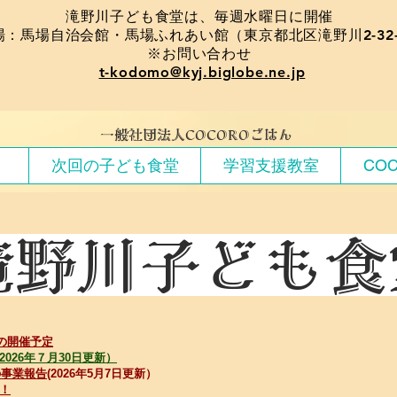
​滝野川子ども食堂は、毎週水曜日に開催
場：馬場自治会館・馬場ふれあい館（東京都北区滝野川2-32-
※お問い合わせ
t-kodomo@kyj.biglobe.ne.jp
​一般社団法人COCOROごはん
）
次回の子ども食堂
学習支援教室
CO
野川子ども
の開催予定
026年７月30日更新）
の事業報告
(2026年5月7日更新）
！