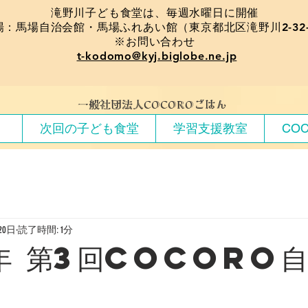
​滝野川子ども食堂は、毎週水曜日に開催
場：馬場自治会館・馬場ふれあい館（東京都北区滝野川2-32-
※お問い合わせ
t-kodomo@kyj.biglobe.ne.jp
​一般社団法人COCOROごはん
）
次回の子ども食堂
学習支援教室
CO
20日
読了時間: 1分
年 第3回COCORO