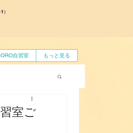
1）
CORO自習室
もっと見る
自習室ご