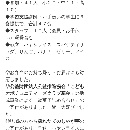
◆参加：４１人（小２０・中１１・高
１０）
◆学習支援講師・お手伝いの学生に６
食提供で、合計４７食
◆スタッフ：１０人（会員・お手伝
い）遅番含む
◆献立：ハヤシライス、スパゲティサ
ラダ、りんご、バナナ、ゼリー、アイ
ス
◎お弁当のお持ち帰り・お届けにも対
応しました。
◎
公益財団法人公益推進協会「こども
オポチュニティーズクラブ基金」
の助
成事業による「駄菓子詰め合わせ」の
ご寄付がありました。皆、大喜びでし
た。
◎地域の方から
採れたてのじゃが芋
の
ご寄付があり、早速、ハヤシライスに