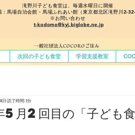
​滝野川子ども食堂は、毎週水曜日に開催
場：馬場自治会館・馬場ふれあい館（東京都北区滝野川2-32-
※お問い合わせ
t-kodomo@kyj.biglobe.ne.jp
​一般社団法人COCOROごはん
）
次回の子ども食堂
学習支援教室
CO
28日
読了時間: 1分
年5月2回目の「子ども