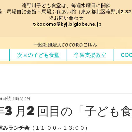
​滝野川子ども食堂は、毎週水曜日に開催
場：馬場自治会館・馬場ふれあい館（東京都北区滝野川2-32-
※お問い合わせ
t-kodomo@kyj.biglobe.ne.jp
​一般社団法人COCOROごはん
）
次回の子ども食堂
学習支援教室
CO
26日
読了時間: 1分
年3月2回目の「子ども
春休みランチ会
（１１:００～１３:００）