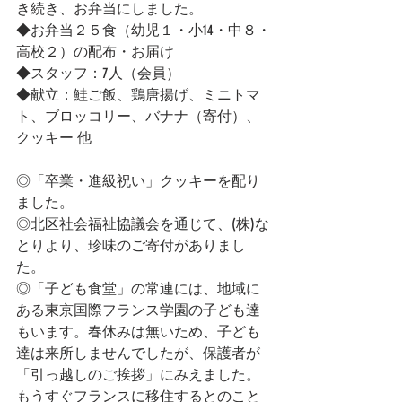
き続き、お弁当にしました。
◆お弁当２５食（幼児１・小14・中８・
高校２）の配布・お届け
◆スタッフ：7人（会員）
◆献立：鮭ご飯、鶏唐揚げ、ミニトマ
ト、ブロッコリー、バナナ（寄付）、
クッキー 他
◎「卒業・進級祝い」クッキーを配り
ました。
◎北区社会福祉協議会を通じて、(株)な
とりより、珍味のご寄付がありまし
た。
◎「子ども食堂」の常連には、地域に
ある東京国際フランス学園の子ども達
もいます。春休みは無いため、子ども
達は来所しませんでしたが、保護者が
「引っ越しのご挨拶」にみえました。
もうすぐフランスに移住するとのこと