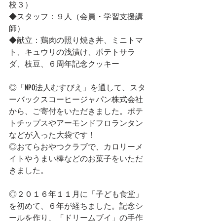
校３）
◆スタッフ：９人（会員・学習支援講
師）
◆献立：鶏肉の照り焼き丼、ミニトマ
ト、キュウリの浅漬け、ポテトサラ
ダ、枝豆、６周年記念クッキー
◎「NPO法人むすびえ」を通して、スタ
ーバックスコーヒージャパン株式会社
から、ご寄付をいただきました。ポテ
トチップスやアーモンドフロランタン
などが入った大袋です！
◎おてらおやつクラブで、カロリーメ
イトやうまい棒などのお菓子をいただ
きました。
◎２０１６年１１月に「子ども食堂」
を初めて、６年が経ちました。記念シ
ールを作り、「ドリームブイ」の手作