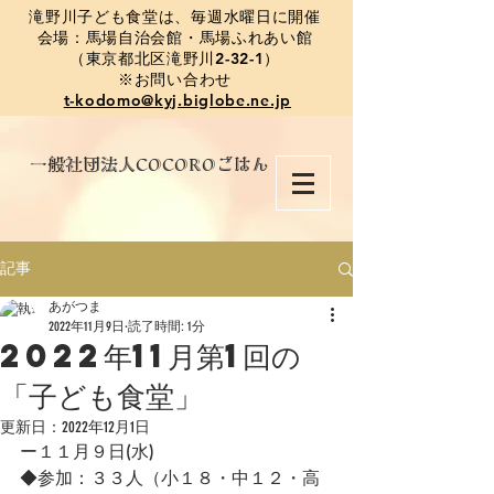
​滝野川子ども食堂は、毎週水曜日に開催
会場：馬場自治会館・馬場ふれあい館
（東京都北区滝野川2-32-1）
※お問い合わせ
t-kodomo@kyj.biglobe.ne.jp
​一般社団法人COCOROごはん
記事
あがつま
2022年11月9日
読了時間: 1分
2022年11月第1回の
「子ども食堂」
更新日：
2022年12月1日
ー１１月９日(水)
◆参加：３３人（小１８・中１２・高