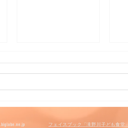
夏休み居場所事業
学習
biglobe.ne.jp
フェイスブック「滝野川子ども食堂