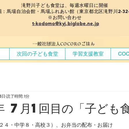
​滝野川子ども食堂は、毎週水曜日に開催
場：馬場自治会館・馬場ふれあい館（東京都北区滝野川2-32-
※お問い合わせ
t-kodomo@kyj.biglobe.ne.jp
​一般社団法人COCOROごはん
）
次回の子ども食堂
学習支援教室
CO
13日
読了時間: 1分
年 7月1回目の「子ども
２４・中学８・高校３）、お弁当の配布・お届け