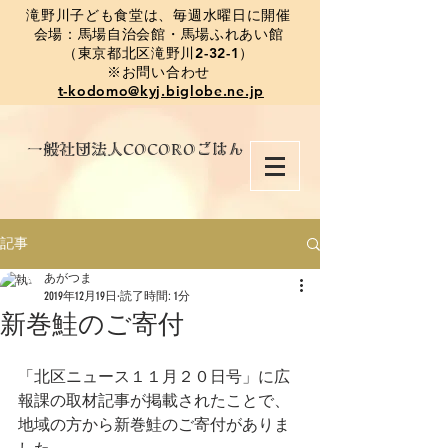
​滝野川子ども食堂は、毎週水曜日に開催
会場：馬場自治会館・馬場ふれあい館
（東京都北区滝野川2-32-1）
※お問い合わせ
t-kodomo@kyj.biglobe.ne.jp
​一般社団法人COCOROごはん
記事
あがつま
2019年12月19日
読了時間: 1分
新巻鮭のご寄付
「北区ニュース１１月２０日号」に広
報課の取材記事が掲載されたことで、
地域の方から新巻鮭のご寄付がありま