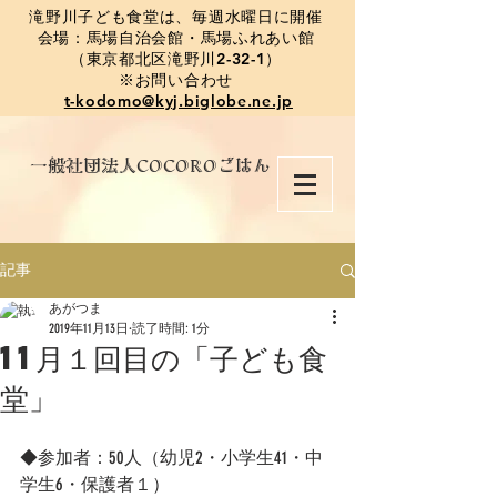
​滝野川子ども食堂は、毎週水曜日に開催
会場：馬場自治会館・馬場ふれあい館
（東京都北区滝野川2-32-1）
※お問い合わせ
t-kodomo@kyj.biglobe.ne.jp
​一般社団法人COCOROごはん
記事
あがつま
2019年11月13日
読了時間: 1分
11月１回目の「子ども食
堂」
◆参加者：50人（幼児2・小学生41・中
学生6・保護者１）