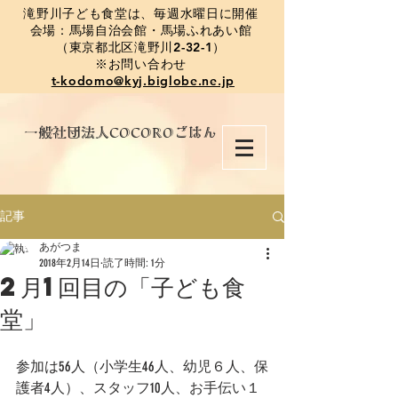
​滝野川子ども食堂は、毎週水曜日に開催
会場：馬場自治会館・馬場ふれあい館
（東京都北区滝野川2-32-1）
※お問い合わせ
t-kodomo@kyj.biglobe.ne.jp
​一般社団法人COCOROごはん
記事
あがつま
2018年2月14日
読了時間: 1分
2月1回目の「子ども食
堂」
参加は56人（小学生46人、幼児６人、保
護者4人）、スタッフ10人、お手伝い１