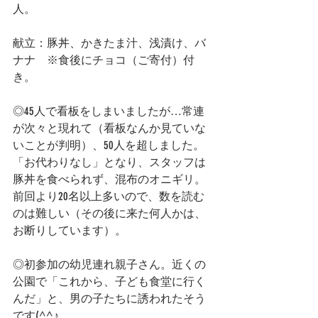
人。
献立：豚丼、かきたま汁、浅漬け、バ
ナナ　※食後にチョコ（ご寄付）付
き。
◎45人で看板をしまいましたが…常連
が次々と現れて（看板なんか見ていな
いことが判明）、50人を超しました。
「お代わりなし」となり、スタッフは
豚丼を食べられず、混布のオニギリ。
前回より20名以上多いので、数を読む
のは難しい（その後に来た何人かは、
お断りしています）。
◎初参加の幼児連れ親子さん。近くの
公園で「これから、子ども食堂に行く
んだ」と、男の子たちに誘われたそう
です(^^♪