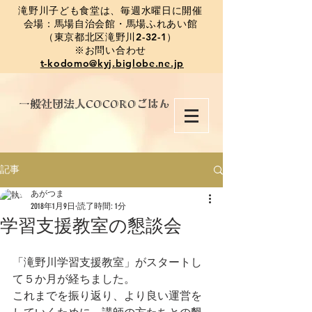
​滝野川子ども食堂は、毎週水曜日に開催
会場：馬場自治会館・馬場ふれあい館
（東京都北区滝野川2-32-1）
※お問い合わせ
t-kodomo@kyj.biglobe.ne.jp
​一般社団法人COCOROごはん
記事
あがつま
2018年1月9日
読了時間: 1分
学習支援教室の懇談会
「滝野川学習支援教室」がスタートし
て５か月が経ちました。
これまでを振り返り、より良い運営を