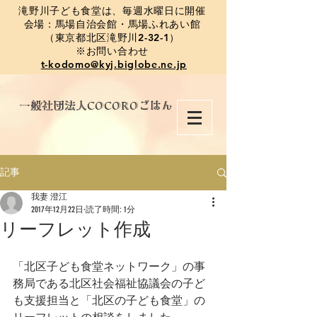
​滝野川子ども食堂は、毎週水曜日に開催
会場：馬場自治会館・馬場ふれあい館
（東京都北区滝野川2-32-1）
※お問い合わせ
t-kodomo@kyj.biglobe.ne.jp
​一般社団法人COCOROごはん
記事
我妻 澄江
2017年12月22日
読了時間: 1分
リーフレット作成
「北区子ども食堂ネットワーク」の事
務局である北区社会福祉協議会の子ど
も支援担当と「北区の子ども食堂」の