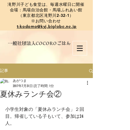
​滝野川子ども食堂は、毎週水曜日に開催
会場：馬場自治会館・馬場ふれあい館
（東京都北区滝野川2-32-1）
※お問い合わせ
t-kodomo@kyj.biglobe.ne.jp
​一般社団法人COCOROごはん
記事
あがつま
2017年7月31日
読了時間: 1分
夏休みランチ会②
小学生対象の「夏休みランチ会」２回
目。帰省している子もいて、参加は24
人。