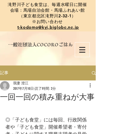
​滝野川子ども食堂は、毎週水曜日に開催
会場：馬場自治会館・馬場ふれあい館
（東京都北区滝野川2-32-1）
※お問い合わせ
t-kodomo@kyj.biglobe.ne.jp
​一般社団法人COCOROごはん
記事
我妻 澄江
2017年7月10日
読了時間: 2分
一回一回の積み重ねが大事
◎「子ども食堂」には毎回、行政関係
者や「子ども食堂」開催希望者・寄付