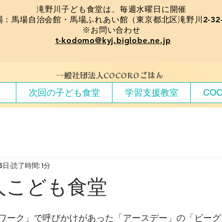
​滝野川子ども食堂は、毎週水曜日に開催
場：馬場自治会館・馬場ふれあい館（東京都北区滝野川2-32-
※お問い合わせ
t-kodomo@kyj.biglobe.ne.jp
​一般社団法人COCOROごはん
）
次回の子ども食堂
学習支援教室
CO
23日
読了時間: 1分
人こども食堂
ワーク」で呼びかけがあった「アースデー」の「ビーグ