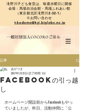
​滝野川子ども食堂は、毎週水曜日に開催
会場：馬場自治会館・馬場ふれあい館
（東京都北区滝野川2-32-1）
※お問い合わせ
t-kodomo@kyj.biglobe.ne.jp
​一般社団法人COCOROごはん
記事
あがつま
2017年1月21日
読了時間: 1分
Facebookの引っ越
し
ホームページ開設前からFacebookもやっ
ていましたが、昨日、活動仲間に「公