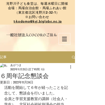
​滝野川子ども食堂は、毎週水曜日に開催
会場：馬場自治会館・馬場ふれあい館
（東京都北区滝野川2-32-1）
※お問い合わせ
t-kodomo@kyj.biglobe.ne.jp
​一般社団法人COCOROごはん
記事
あがつま
2022年11月23日
読了時間: 1分
６周年記念懇談会
更新日：
2022年11月24日
活動を開始して６年が経ったことを記
念して、懇談会を行いました。
会員と学習支援教室の講師（社会人・
学生）、北区社会福祉協議会の担当