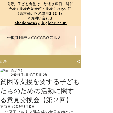
​滝野川子ども食堂は、毎週水曜日に開催
会場：馬場自治会館・馬場ふれあい館
（東京都北区滝野川2-32-1）
※お問い合わせ
t-kodomo@kyj.biglobe.ne.jp
​一般社団法人COCOROごはん
記事
あがつま
2022年3月18日
読了時間: 2分
貧困等支援を要する子ども
たちのための活動に関す
る意見交換会【第２回】
更新日：
2022年3月19日
北区子ども未来課主催の意見交換会に