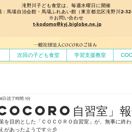
​滝野川子ども食堂は、毎週水曜日に開催
場：馬場自治会館・馬場ふれあい館（東京都北区滝野川2-32-
※お問い合わせ
t-kodomo@kyj.biglobe.ne.jp
​一般社団法人COCOROごはん
）
次回の子ども食堂
学習支援教室
CO
26日
読了時間: 1分
COCORO自習室」報
策を目的とした「ＣＯＣＯＲＯ自習室」が、無事に終わ
えがあったようです☆彡