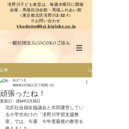
​滝野川子ども食堂は、毎週水曜日に開催
会場：馬場自治会館・馬場ふれあい館
（東京都北区滝野川2-32-1）
※お問い合わせ
t-kodomo@kyj.biglobe.ne.jp
​一般社団法人COCOROごはん
記事
あがつま
2024年3月28日
読了時間: 1分
頑張ったね！
更新日：
2024年3月30日
北区社会福祉協議会と共同運営してい
る小学生向けの「滝野川学習支援教
室」では、今週、今年度最後の教室を
終えました。