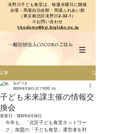
​滝野川子ども食堂は、毎週水曜日に開催
会場：馬場自治会館・馬場ふれあい館
（東京都北区滝野川2-32-1）
※お問い合わせ
t-kodomo@kyj.biglobe.ne.jp
​一般社団法人COCOROごはん
記事
あがつま
2023年8月24日
読了時間: 1分
子ども未来課主催の情報交
換会
更新日：
2023年8月26日
今年も、「北区子ども食堂ネットワー
ク」加盟の「子ども食堂」運営者を対