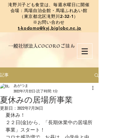
​滝野川子ども食堂は、毎週水曜日に開催
会場：馬場自治会館・馬場ふれあい館
（東京都北区滝野川2-32-1）
※お問い合わせ
t-kodomo@kyj.biglobe.ne.jp
​一般社団法人COCOROごはん
記事
あがつま
2022年7月22日
読了時間: 1分
夏休みの居場所事業
更新日：
2022年7月24日
夏休み！
２２日(金)から、「長期休業中の居場所
事業」スタート！
コロナ感染増で、お昼は、小学生と中