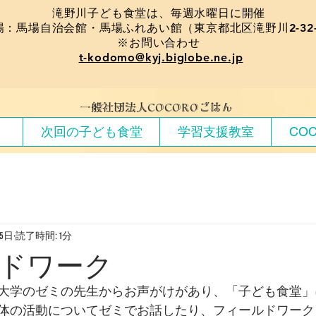
​滝野川子ども食堂は、毎週水曜日に開催
場：馬場自治会館・馬場ふれあい館（東京都北区滝野川2-32-
※お問い合わせ
t-kodomo@kyj.biglobe.ne.jp
​一般社団法人COCOROごはん
）
次回の子ども食堂
学習支援教室
CO
15日
読了時間: 1分
ドワーク
大学のゼミの先生からお声がけがあり、「子ども食堂」
体の活動についてゼミでお話したり、フィールドワーク