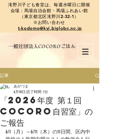
​滝野川子ども食堂は、毎週水曜日に開催
会場：馬場自治会館・馬場ふれあい館
（東京都北区滝野川2-32-1）
※お問い合わせ
t-kodomo@kyj.biglobe.ne.jp
​一般社団法人COCOROごはん
記事
あがつま
6月18日
読了時間: 1分
「2026年度 第１回
COCORO自習室」の
ご報告
6/1（月）～6/11（木）の11日間、区内中